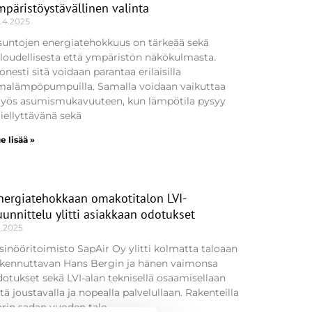
mpäristöystävällinen valinta
.4.2025
suntojen energiatehokkuus on tärkeää sekä
aloudellisesta että ympäristön näkökulmasta.
nesti sitä voidaan parantaa erilaisilla
lmalämpöpumpuilla. Samalla voidaan vaikuttaa
yös asumismukavuuteen, kun lämpötila pysyy
iellyttävänä sekä
e lisää »
nergiatehokkaan omakotitalon LVI-
uunnittelu ylitti asiakkaan odotukset
1.2025
sinööritoimisto SapAir Oy ylitti kolmatta taloaan
akennuttavan Hans Bergin ja hänen vaimonsa
dotukset sekä LVI-alan teknisellä osaamisellaan
tä joustavalla ja nopealla palvelullaan. Rakenteilla
arin sadan vuoden talo