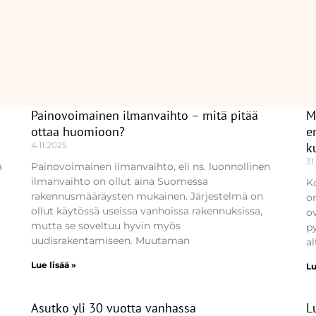
Painovoimainen ilmanvaihto – mitä pitää
M
Page
Page
ottaa huomioon?
e
4.11.2025
k
31
a
Painovoimainen ilmanvaihto, eli ns. luonnollinen
ilmanvaihto on ollut aina Suomessa
K
rakennusmääräysten mukainen. Järjestelmä on
o
ollut käytössä useissa vanhoissa rakennuksissa,
ov
mutta se soveltuu hyvin myös
p
uudisrakentamiseen. Muutaman
al
Lue lisää »
Lu
Asutko yli 30 vuotta vanhassa
L