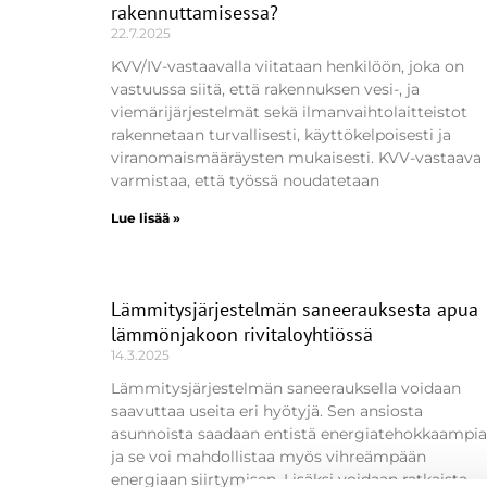
rakennuttamisessa?
22.7.2025
KVV/IV-vastaavalla viitataan henkilöön, joka on
vastuussa siitä, että rakennuksen vesi-, ja
viemärijärjestelmät sekä ilmanvaihtolaitteistot
rakennetaan turvallisesti, käyttökelpoisesti ja
viranomaismääräysten mukaisesti. KVV-vastaava
varmistaa, että työssä noudatetaan
Lue lisää »
Lämmitysjärjestelmän saneerauksesta apua
lämmönjakoon rivitaloyhtiössä
14.3.2025
Lämmitysjärjestelmän saneerauksella voidaan
saavuttaa useita eri hyötyjä. Sen ansiosta
asunnoista saadaan entistä energiatehokkaampia
ja se voi mahdollistaa myös vihreämpään
energiaan siirtymisen. Lisäksi voidaan ratkaista