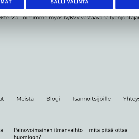
oamme kattavat LVIA-suunnittelu- ja konsultointipalvelu
ÖMÄT
SALLI VALINTA
elemme asiakkaita niin tavanomaisissa kuin vaativissaki
ekteissa. Toimimme myös IV/KVV vastaavana työnjohtaja
ut
Meistä
Blogi
Isännöitsijöille
Yhtey
ta
Painovoimainen ilmanvaihto – mitä pitää ottaa
huomioon?