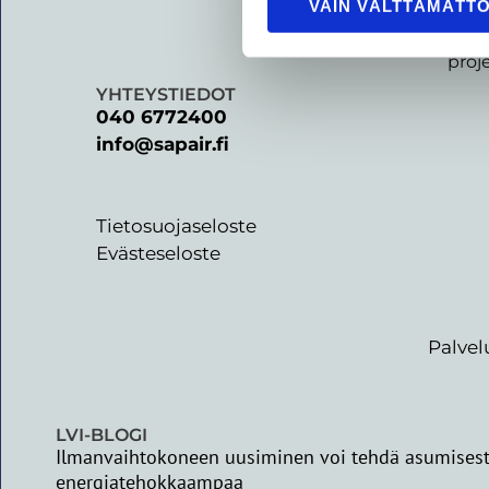
Tarj
VAIN VÄLTTÄMÄTT
Palv
proj
YHTEYSTIEDOT
040 6772400
info@sapair.fi
Tietosuojaseloste
Evästeseloste
Palvel
LVI-BLOGI
Ilmanvaihtokoneen uusiminen voi tehdä asumises
energiatehokkaampaa