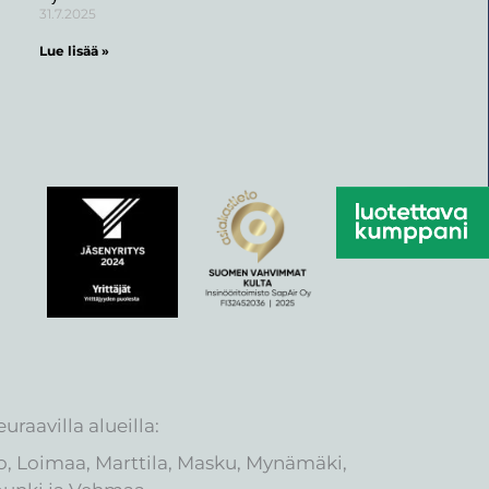
31.7.2025
Lue lisää »
raavilla alueilla:
ieto, Loimaa, Marttila, Masku, Mynämäki,