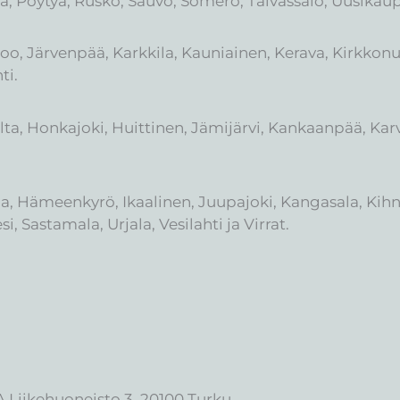
ta, Pöytyä, Rusko, Sauvo, Somero, Taivassalo, Uusika
koo, Järvenpää, Karkkila, Kauniainen, Kerava, Kirkkon
ti.
alta, Honkajoki, Huittinen, Jämijärvi, Kankaanpää, Karv
kaa, Hämeenkyrö, Ikaalinen, Juupajoki, Kangasala, Kihn
 Sastamala, Urjala, Vesilahti ja Virrat.
A Liikehuoneisto 3, 20100 Turku