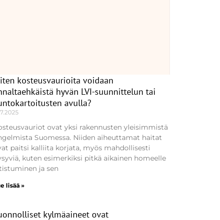
iten kosteusvaurioita voidaan
nnaltaehkäistä hyvän LVI-suunnittelun tai
untokartoitusten avulla?
.7.2025
osteusvauriot ovat yksi rakennusten yleisimmistä
ngelmista Suomessa. Niiden aiheuttamat haitat
at paitsi kalliita korjata, myös mahdollisesti
ysyviä, kuten esimerkiksi pitkä aikainen homeelle
tistuminen ja sen
e lisää »
uonnolliset kylmäaineet ovat