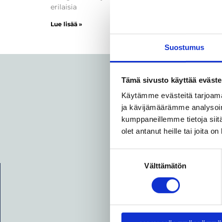
erilaisia
Lue lisää »
Suostumus
Tämä sivusto käyttää eväste
Käytämme evästeitä tarjoama
ja kävijämäärämme analysoim
kumppaneillemme tietoja siitä
olet antanut heille tai joita o
Suostumuksen
Välttämätön
valinta
Olem
suun