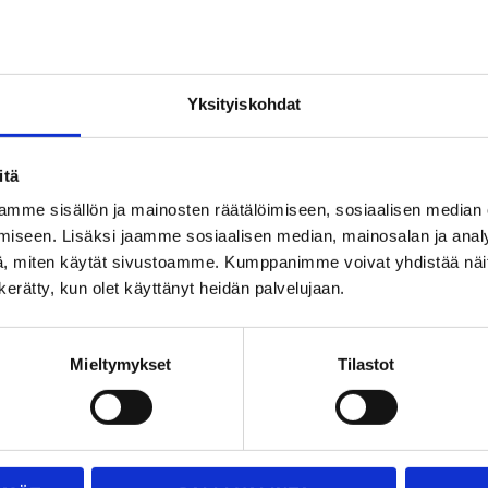
Insinööritoimisto SapAir ja Ainoa Partners ovat
Lu
tehneet yhteistyötä
Lue lisää »
1
2
Yksityiskohdat
itä
mme sisällön ja mainosten räätälöimiseen, sosiaalisen median
iseen. Lisäksi jaamme sosiaalisen median, mainosalan ja analy
, miten käytät sivustoamme. Kumppanimme voivat yhdistää näitä t
n kerätty, kun olet käyttänyt heidän palvelujaan.
Mieltymykset
Tilastot
me asiakaslähtöinen ja ammattitaitoinen
nittelutoimisto, jossa asiointi on sujuvaa ja nopeaa.