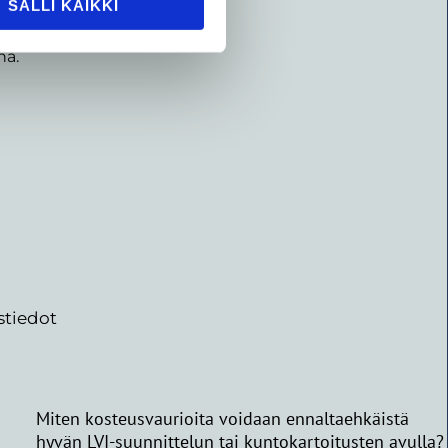
t.
SALLI KAIKKI
n
na.
stiedot
Miten kosteusvaurioita voidaan ennaltaehkäistä
hyvän LVI-suunnittelun tai kuntokartoitusten avulla?