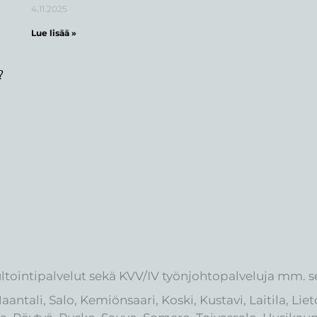
4.11.2025
Lue lisää »
?
tointipalvelut sekä KVV/IV työnjohtopalveluja mm. seu
 Naantali, Salo, Kemiönsaari, Koski, Kustavi, Laitila, L