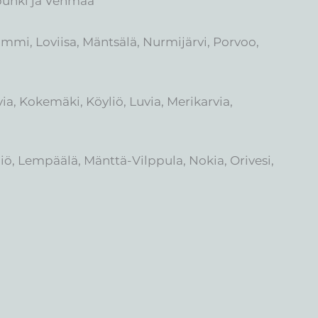
upunki ja Vehmaa
ummi, Loviisa, Mäntsälä, Nurmijärvi, Porvoo,
ia, Kokemäki, Köyliö, Luvia, Merikarvia,
iö, Lempäälä, Mänttä-Vilppula, Nokia, Orivesi,