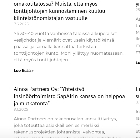
omakotitalossa? Muista, että myös
y
tonttijohtojen kunnostaminen kuuluu
25
kiinteistönomistajan vastuulle
A
7.6.2025
t
Mo
Yli 30–40 vuotta vanhoissa taloissa alkuperäiset
i
vesijohdot ja viemärit ovat usein käyttöikänsä
m
päässä, ja samalla kannattaa tarkistaa
m
tonttijohtojen kunto. Moni yllättyy huomatessaan,
että myös tonttijohtojen
Lu
Lue lisää »
Ainoa Partners Oy: ”Yhteistyö
E
Insinööritoimisto SapAirin kanssa on helppoa
s
ja mutkatonta”
8.
9.1.2025
In
r
Ainoa Partners on rakennusalan konsulttiyritys,
o
joka toteuttaa asiakkailleen esimerkiksi
et
rakennusprojektien johtamista, valvontaa,
p
rakennusten kuntoarvioita ja erilaisia kartoituksia.