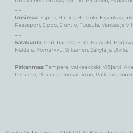
Nousiainen, Oripää, Paimio, Parainen, Pyhäran
– –
Uusimaa
: Espoo, Hanko, Helsinki, Hyvinkää, In
Raasepori, Sipoo, Siuntio, Tuusula, Vantaa ja Vih
– –
Satakunta
: Pori, Rauma, Eura, Eurajoki, Harjav
Nakkila, Pomarkku, Siikainen, Säkylä ja Ulvila.
– –
Pirkanmaa
: Tampere, Valkeakoski, Ylöjärvi, A
Parkano, Pirkkala, Punkalaidun, Pälkäne, Ruovesi,
SapAir Oy | Y-tunnus: 3245203-6 | Käsityöläiskatu 7