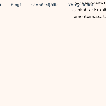
Löydä arvokasta ti
ä
Blogi
Isännöitsijöille
Yhteystiedot
ajankohtaisista ai
remontoimassa tai