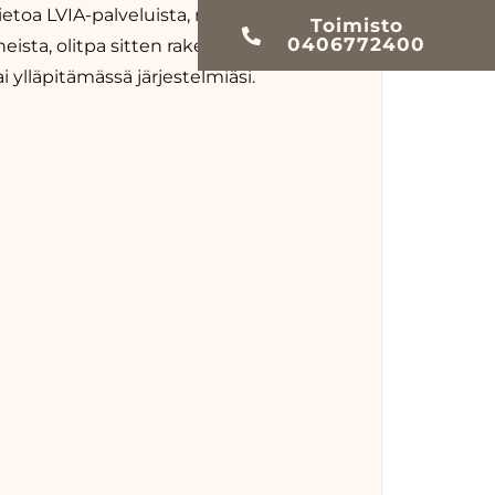
etoa LVIA-palveluista, ratkaisuista ja
Toimisto
0406772400
heista, olitpa sitten rakentamassa,
 ylläpitämässä järjestelmiäsi.